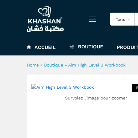
Aim High Level 3 Workbook
Tous
BOUTIQUE
ACCUEIL
PRODUIT
Home
»
Boutique
»
Aim High Level 3 Workbook
Survolez l'image pour zoomer