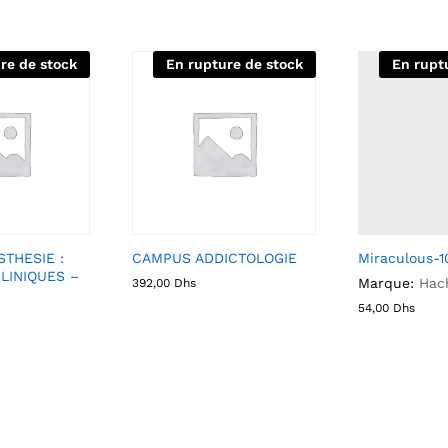
re de stock
En rupture de stock
En rupt
THESIE :
CAMPUS ADDICTOLOGIE
Miraculous-1
LINIQUES –
Marque:
Hac
392,00
Dhs
54,00
Dhs