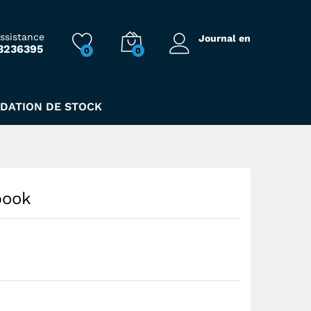
110,00
Dhs
assistance
Journal en
3236395
0
0
IDATION DE STOCK
book