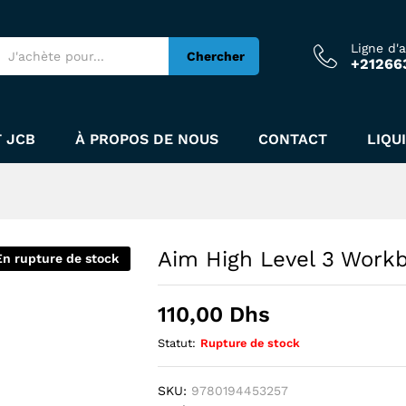
Ligne d'
Chercher
+21266
 JCB
À PROPOS DE NOUS
CONTACT
LIQU
Aim High Level 3 Work
En rupture de stock
110,00
Dhs
Statut:
Rupture de stock
SKU:
9780194453257