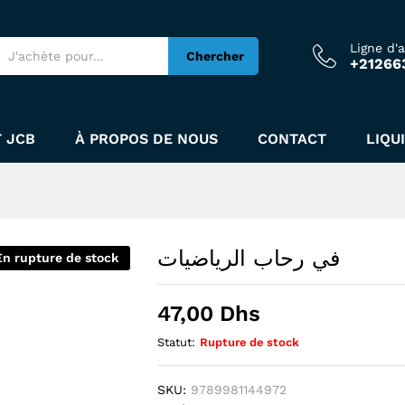
Ligne d'
Chercher
+21266
 JCB
À PROPOS DE NOUS
CONTACT
LIQU
في رحاب الرياضيات
En rupture de stock
47,00
Dhs
Statut:
Rupture de stock
SKU:
9789981144972