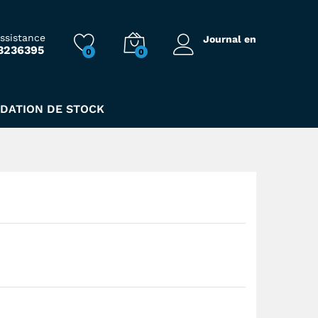
47,00
Dhs
assistance
Journal en
3236395
0
0
IDATION DE STOCK