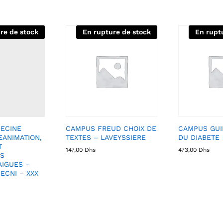
re de stock
En rupture de stock
En rupt
ECINE
CAMPUS FREUD CHOIX DE
CAMPUS GUI
EANIMATION,
TEXTES – LAVEYSSIERE
DU DIABETE
T
147,00
Dhs
473,00
Dhs
ES
AIGUES –
ECNI – XXX