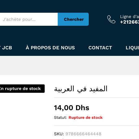
Ligne d'
Chercher
+21266
 JCB
À PROPOS DE NOUS
CONTACT
LIQU
المفيد في العربية
En rupture de stock
14,00
Dhs
Statut:
Rupture de stock
SKU:
9786666464448