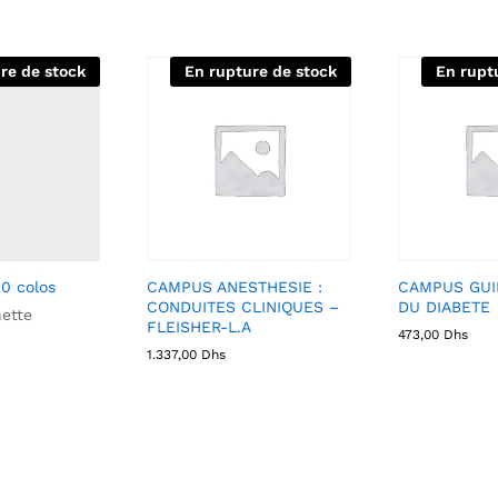
re de stock
En rupture de stock
En rupt
0 colos
CAMPUS ANESTHESIE :
CAMPUS GUI
CONDUITES CLINIQUES –
DU DIABETE
ette
FLEISHER-L.A
473,00
Dhs
1.337,00
Dhs