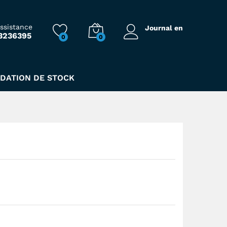
14,00
Dhs
assistance
Journal en
3236395
0
0
IDATION DE STOCK