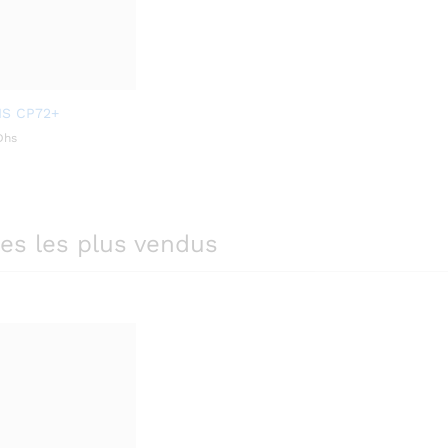
IS CP72+
Dhs
Dhs
les les plus vendus