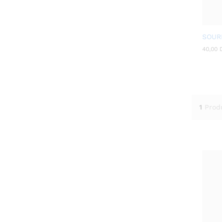
SOUR
40,00
40,00
1
Prod