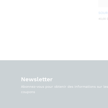
SOUR
40,00
40,00
Newsletter
Abonnez-vous pour obtenir des informations sur les 
coupons