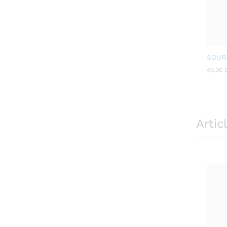
SOUR
40,00
40,00
Artic